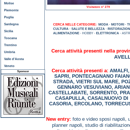
Molise
Visitatore n° 279
Piemonte
Puglia
Sardegna
CERCA NELLE CATEGORIE:
MODA
-
MOTORI
-
T
CULTURA
-
SALUTE E BELLEZZA
-
RISTORAZION
Sicilia
ALIMENTAZIONE
- HOBBY -
ELETTRONICA
- AST
Toscana
Trentino
Cerca attività presenti nella provi
Umbria
AVEL
Valle d'Aosta
Veneto
Cerca attività presenti a:
AMALFI
Sponsor
SAPRI
,
PONTECAGNANO FAIAN
STRADA
,
VIETRI SUL MARE
,
PO
GENNARO VESUVIANO
,
ARIAN
CASTELLABATE
,
SORRENTO
,
PRA
CASAPULLA
,
CASALNUOVO DI 
CASORIA
,
ERCOLANO
,
TORRECU
New entry:
foto e video sposi napoli,
planner napoli,
studio di riabilitaz