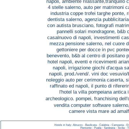
napoli,
ambiente rilassante,tranquillo 
4 stelle salerno,
auto per matrimoni 
industria coppe trofei targhe ponte,
r
dentista salerno,
agenzia pubblicitaria
con autista brusciano,
fotografi matri
pannelli solari mondragone,
b&b 
casalnuovo di napoli,
investimenti ca
mezza pensione salerno,
nel cuore d
gettoniere per docce in pvc pont
benevento,
b&b al centro di positano 
hotel napoli,
eventi e ricevimenti arian
napoli,
irrigazione giochi d'acqua sa
napoli,
prod./vend/. vini doc vesuvio
noleggio auto per cerimonia caserta,
s
raffinato ed napoli,
il punto di rifere
l'hotel la villa pompeiana antica 
archeologico. pompei,
franchising dell'
vendita computer software salerno
camere vista mare ad amalf
Hotels in Italy
:
Abruzzo
-
Basilicata
-
Calabria
-
Campania
-
E
Piemonte
-
Puglia
-
Sardegna
-
Sicilia
-
T