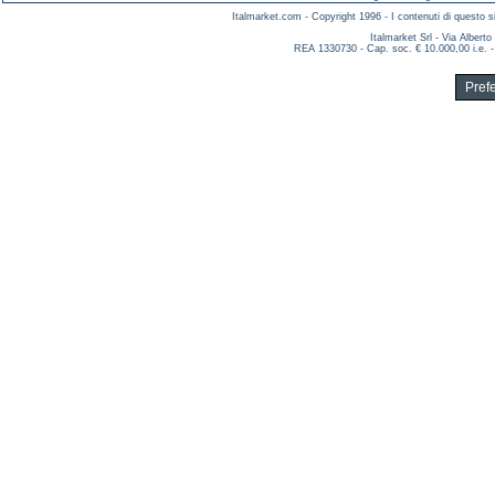
Italmarket.com - Copyright 1996 - I contenuti di questo si
Italmarket Srl - Via Albert
REA 1330730 - Cap. soc. € 10.000,00 i.e. -
Pref