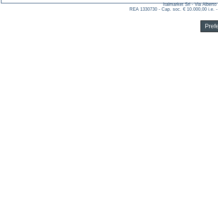
Italmarket Srl - Via Albert
REA 1330730 - Cap. soc. € 10.000,00 i.e. -
Pref