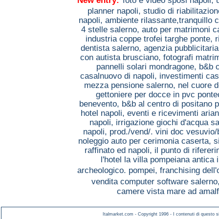
New entry:
foto e video sposi napoli,
planner napoli,
studio di riabilitaz
napoli,
ambiente rilassante,tranquillo 
4 stelle salerno,
auto per matrimoni 
industria coppe trofei targhe ponte,
r
dentista salerno,
agenzia pubblicitaria
con autista brusciano,
fotografi matri
pannelli solari mondragone,
b&b 
casalnuovo di napoli,
investimenti ca
mezza pensione salerno,
nel cuore d
gettoniere per docce in pvc pont
benevento,
b&b al centro di positano 
hotel napoli,
eventi e ricevimenti arian
napoli,
irrigazione giochi d'acqua sa
napoli,
prod./vend/. vini doc vesuvio
noleggio auto per cerimonia caserta,
s
raffinato ed napoli,
il punto di rifere
l'hotel la villa pompeiana antica 
archeologico. pompei,
franchising dell'
vendita computer software salerno
camere vista mare ad amalf
Italmarket.com - Copyright 1996 - I contenuti di questo si