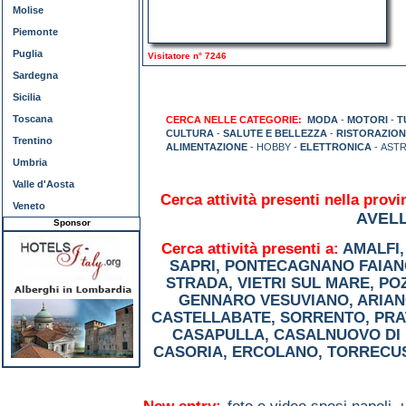
Molise
Piemonte
Puglia
Visitatore n° 7246
Sardegna
Sicilia
Toscana
CERCA NELLE CATEGORIE:
MODA
-
MOTORI
-
T
CULTURA
-
SALUTE E BELLEZZA
-
RISTORAZION
Trentino
ALIMENTAZIONE
- HOBBY -
ELETTRONICA
- AST
Umbria
Valle d'Aosta
Cerca attività presenti nella provi
Veneto
AVEL
Sponsor
Cerca attività presenti a:
AMALFI
SAPRI
,
PONTECAGNANO FAIAN
STRADA
,
VIETRI SUL MARE
,
PO
GENNARO VESUVIANO
,
ARIAN
CASTELLABATE
,
SORRENTO
,
PRA
CASAPULLA
,
CASALNUOVO DI 
CASORIA
,
ERCOLANO
,
TORRECU