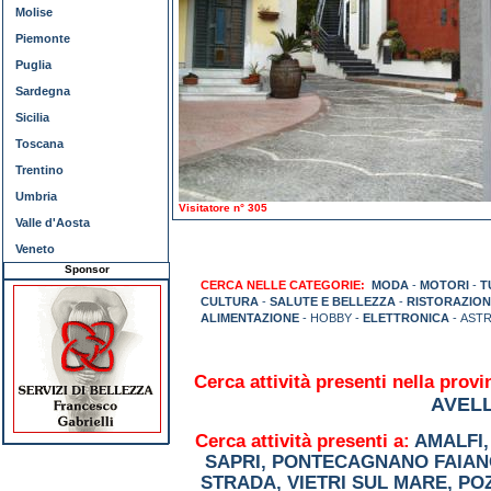
Molise
Piemonte
Puglia
Sardegna
Sicilia
Toscana
Trentino
Umbria
Visitatore n° 305
Valle d'Aosta
Veneto
Sponsor
CERCA NELLE CATEGORIE:
MODA
-
MOTORI
-
T
CULTURA
-
SALUTE E BELLEZZA
-
RISTORAZION
ALIMENTAZIONE
- HOBBY -
ELETTRONICA
- AST
Cerca attività presenti nella provi
AVEL
Cerca attività presenti a:
AMALFI
SAPRI
,
PONTECAGNANO FAIAN
STRADA
,
VIETRI SUL MARE
,
PO