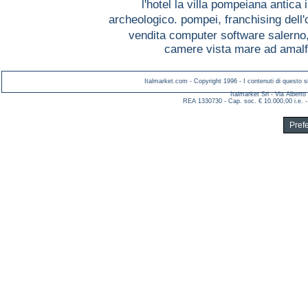
l'hotel la villa pompeiana antica 
archeologico. pompei,
franchising dell'
vendita computer software salerno
camere vista mare ad amalf
Italmarket.com - Copyright 1996 - I contenuti di questo si
Italmarket Srl - Via Albert
REA 1330730 - Cap. soc. € 10.000,00 i.e. -
Pref