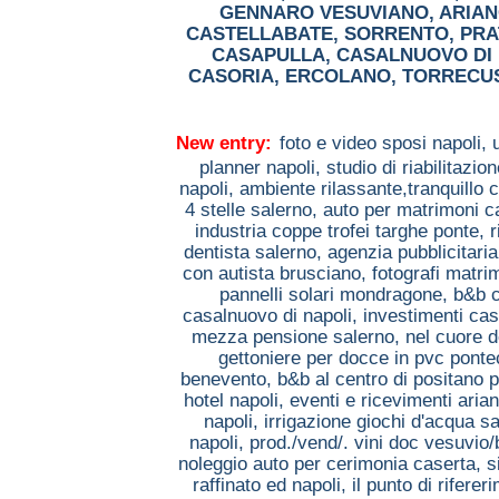
GENNARO VESUVIANO
,
ARIAN
CASTELLABATE
,
SORRENTO
,
PRA
CASAPULLA
,
CASALNUOVO DI 
CASORIA
,
ERCOLANO
,
TORRECU
New entry:
foto e video sposi napoli,
planner napoli,
studio di riabilitaz
napoli,
ambiente rilassante,tranquillo 
4 stelle salerno,
auto per matrimoni 
industria coppe trofei targhe ponte,
r
dentista salerno,
agenzia pubblicitaria
con autista brusciano,
fotografi matri
pannelli solari mondragone,
b&b 
casalnuovo di napoli,
investimenti ca
mezza pensione salerno,
nel cuore d
gettoniere per docce in pvc pont
benevento,
b&b al centro di positano 
hotel napoli,
eventi e ricevimenti arian
napoli,
irrigazione giochi d'acqua sa
napoli,
prod./vend/. vini doc vesuvio
noleggio auto per cerimonia caserta,
s
raffinato ed napoli,
il punto di rifere