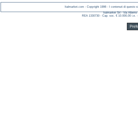
Italmarket.com - Copyright 1996 - I contenuti di questo si
Italmarket Srl - Via Albert
REA 1330730 - Cap. soc. € 10.000,00 i.e. -
Pref