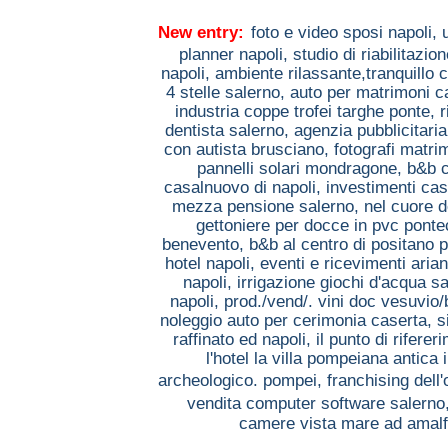
New entry:
foto e video sposi napoli,
planner napoli,
studio di riabilitaz
napoli,
ambiente rilassante,tranquillo 
4 stelle salerno,
auto per matrimoni 
industria coppe trofei targhe ponte,
r
dentista salerno,
agenzia pubblicitaria
con autista brusciano,
fotografi matri
pannelli solari mondragone,
b&b 
casalnuovo di napoli,
investimenti ca
mezza pensione salerno,
nel cuore d
gettoniere per docce in pvc pont
benevento,
b&b al centro di positano 
hotel napoli,
eventi e ricevimenti arian
napoli,
irrigazione giochi d'acqua sa
napoli,
prod./vend/. vini doc vesuvio
noleggio auto per cerimonia caserta,
s
raffinato ed napoli,
il punto di rifere
l'hotel la villa pompeiana antica 
archeologico. pompei,
franchising dell'
vendita computer software salerno
camere vista mare ad amalf