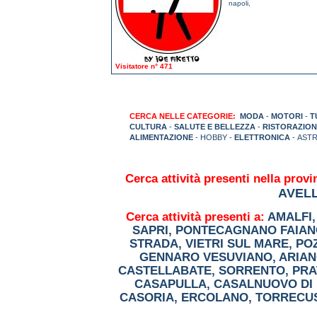
napoli
,
Visitatore n° 471
CERCA NELLE CATEGORIE:
MODA
-
MOTORI
-
T
CULTURA
-
SALUTE E BELLEZZA
-
RISTORAZION
ALIMENTAZIONE
- HOBBY -
ELETTRONICA
- AST
Cerca attività presenti nella provi
AVEL
Cerca attività presenti a:
AMALFI
SAPRI
,
PONTECAGNANO FAIAN
STRADA
,
VIETRI SUL MARE
,
PO
GENNARO VESUVIANO
,
ARIAN
CASTELLABATE
,
SORRENTO
,
PRA
CASAPULLA
,
CASALNUOVO DI 
CASORIA
,
ERCOLANO
,
TORRECU