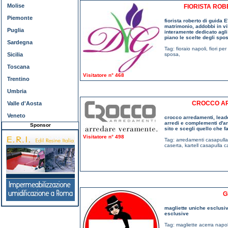
Molise
FIORISTA ROBE
Piemonte
fiorista roberto di guida E
matrimonio, addobbi in vil
Puglia
interamente dedicato agli
piano le scelte degli spos
Sardegna
Tag:
fioraio napoli
,
fiori pe
Sicilia
sposa
,
Toscana
Visitatore n° 468
Trentino
Umbria
CROCCO AR
Valle d'Aosta
Veneto
crocco arredamenti, leader
arredi e complementi d'arr
Sponsor
sito e scegli quello che fa
Visitatore n° 498
Tag:
arredamenti casapulla
caserta
,
kartell casapulla c
G
magliette uniche esclusiv
esclusive
Tag:
magliette acerra napol