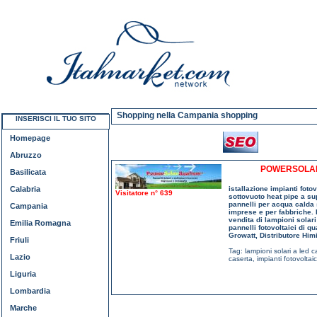
Shopping nella Campania shopping
INSERISCI IL TUO SITO
Homepage
Abruzzo
POWERSOLAR
Basilicata
Calabria
istallazione impianti fotov
Visitatore n° 639
sottovuoto heat pipe a su
pannelli per acqua calda 
Campania
imprese e per fabbriche. D
vendita di lampioni solari 
Emilia Romagna
pannelli fotovoltaici di q
Growatt, Distributore Him
Friuli
Tag:
lampioni solari a led c
Lazio
caserta
,
impianti fotovoltai
Liguria
Lombardia
Marche