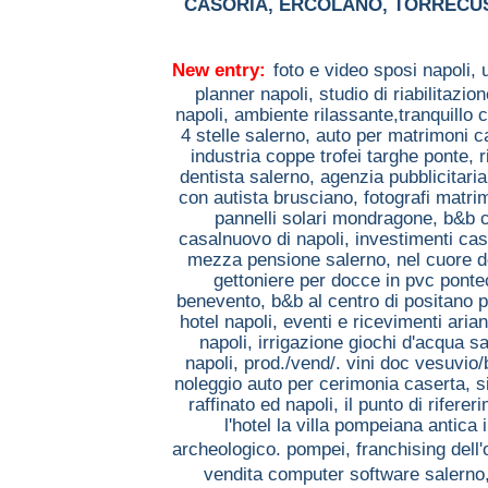
CASORIA
,
ERCOLANO
,
TORRECU
New entry:
foto e video sposi napoli,
planner napoli,
studio di riabilitaz
napoli,
ambiente rilassante,tranquillo 
4 stelle salerno,
auto per matrimoni 
industria coppe trofei targhe ponte,
r
dentista salerno,
agenzia pubblicitaria
con autista brusciano,
fotografi matri
pannelli solari mondragone,
b&b 
casalnuovo di napoli,
investimenti ca
mezza pensione salerno,
nel cuore d
gettoniere per docce in pvc pont
benevento,
b&b al centro di positano 
hotel napoli,
eventi e ricevimenti arian
napoli,
irrigazione giochi d'acqua sa
napoli,
prod./vend/. vini doc vesuvio
noleggio auto per cerimonia caserta,
s
raffinato ed napoli,
il punto di rifere
l'hotel la villa pompeiana antica 
archeologico. pompei,
franchising dell'
vendita computer software salerno