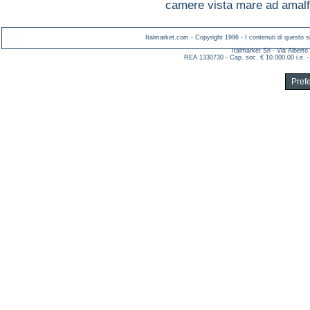
camere vista mare ad amalf
Italmarket.com - Copyright 1996 - I contenuti di questo si
Italmarket Srl - Via Albert
REA 1330730 - Cap. soc. € 10.000,00 i.e. -
Pref