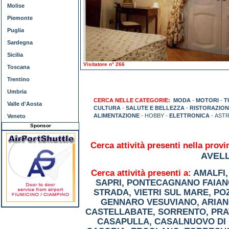
Molise
Piemonte
Puglia
Sardegna
Sicilia
Visitatore n° 266
Toscana
Trentino
Umbria
CERCA NELLE CATEGORIE:
MODA
-
MOTORI
-
T
Valle d'Aosta
CULTURA
-
SALUTE E BELLEZZA
-
RISTORAZION
ALIMENTAZIONE
- HOBBY -
ELETTRONICA
- AST
Veneto
Sponsor
Cerca attività presenti nella provi
AVEL
Cerca attività presenti a:
AMALFI
SAPRI
,
PONTECAGNANO FAIAN
STRADA
,
VIETRI SUL MARE
,
PO
GENNARO VESUVIANO
,
ARIAN
CASTELLABATE
,
SORRENTO
,
PRA
CASAPULLA
,
CASALNUOVO DI 