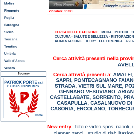
Molise
Piemonte
Visitatore n° 501
Puglia
Sardegna
Sicilia
CERCA NELLE CATEGORIE:
MODA
-
MOTORI
-
T
CULTURA
-
SALUTE E BELLEZZA
-
RISTORAZION
Toscana
ALIMENTAZIONE
- HOBBY -
ELETTRONICA
- AST
Trentino
Umbria
Cerca attività presenti nella provi
Valle d'Aosta
AVEL
Veneto
Sponsor
Cerca attività presenti a:
AMALFI
SAPRI
,
PONTECAGNANO FAIAN
STRADA
,
VIETRI SUL MARE
,
PO
GENNARO VESUVIANO
,
ARIAN
CASTELLABATE
,
SORRENTO
,
PRA
CASAPULLA
,
CASALNUOVO DI 
CASORIA
,
ERCOLANO
,
TORRECU
New entry:
foto e video sposi napoli,
planner napoli,
studio di riabilitaz