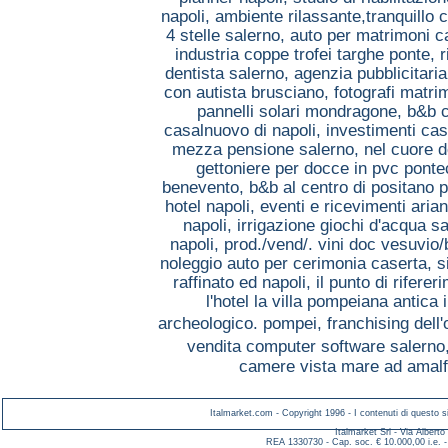
napoli,
ambiente rilassante,tranquillo 
4 stelle salerno,
auto per matrimoni 
industria coppe trofei targhe ponte,
r
dentista salerno,
agenzia pubblicitaria
con autista brusciano,
fotografi matri
pannelli solari mondragone,
b&b 
casalnuovo di napoli,
investimenti ca
mezza pensione salerno,
nel cuore d
gettoniere per docce in pvc pont
benevento,
b&b al centro di positano 
hotel napoli,
eventi e ricevimenti arian
napoli,
irrigazione giochi d'acqua sa
napoli,
prod./vend/. vini doc vesuvio
noleggio auto per cerimonia caserta,
s
raffinato ed napoli,
il punto di rifere
l'hotel la villa pompeiana antica 
archeologico. pompei,
franchising dell'
vendita computer software salerno
camere vista mare ad amalf
Italmarket.com - Copyright 1996 - I contenuti di questo si
Italmarket Srl - Via Albert
REA 1330730 - Cap. soc. € 10.000,00 i.e. -