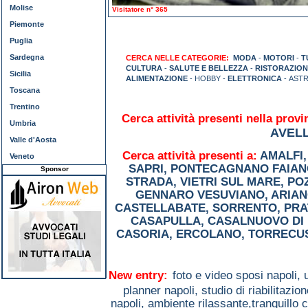
Molise
Visitatore n° 365
Piemonte
Puglia
Sardegna
CERCA NELLE CATEGORIE:
MODA
-
MOTORI
-
T
CULTURA
-
SALUTE E BELLEZZA
-
RISTORAZION
Sicilia
ALIMENTAZIONE
- HOBBY -
ELETTRONICA
- AST
Toscana
Trentino
Cerca attività presenti nella provi
Umbria
AVEL
Valle d'Aosta
Cerca attività presenti a:
AMALFI
Veneto
SAPRI
,
PONTECAGNANO FAIAN
Sponsor
STRADA
,
VIETRI SUL MARE
,
PO
GENNARO VESUVIANO
,
ARIAN
CASTELLABATE
,
SORRENTO
,
PRA
CASAPULLA
,
CASALNUOVO DI 
CASORIA
,
ERCOLANO
,
TORRECU
New entry:
foto e video sposi napoli,
planner napoli,
studio di riabilitaz
napoli,
ambiente rilassante,tranquillo 