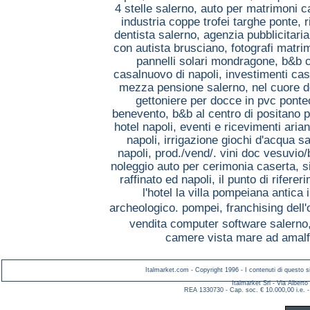
4 stelle salerno,
auto per matrimoni 
industria coppe trofei targhe ponte,
r
dentista salerno,
agenzia pubblicitaria
con autista brusciano,
fotografi matri
pannelli solari mondragone,
b&b 
casalnuovo di napoli,
investimenti ca
mezza pensione salerno,
nel cuore d
gettoniere per docce in pvc pont
benevento,
b&b al centro di positano 
hotel napoli,
eventi e ricevimenti arian
napoli,
irrigazione giochi d'acqua sa
napoli,
prod./vend/. vini doc vesuvio
noleggio auto per cerimonia caserta,
s
raffinato ed napoli,
il punto di rifere
l'hotel la villa pompeiana antica 
archeologico. pompei,
franchising dell'
vendita computer software salerno
camere vista mare ad amalf
Italmarket.com - Copyright 1996 - I contenuti di questo si
Italmarket Srl - Via Albert
REA 1330730 - Cap. soc. € 10.000,00 i.e. -